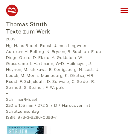
Thomas Struth
Skip
to
Texte zum Werk
content
2009
Hg: Hans Rudolf Reust, James Lingwood
Autoren: H. Belting, N. Bryson, B. Buchloh, E. de
Diego Otero, D. Eklud, A. Goldstein, W.
Grasskamp, I. Hartmann, W-D. Heilmeyer, J.
Heynen, M. Ichikawa, E. Konigsberg, N. Last, U.
Loock, M. Morris Mambourg, K. Okutsu, H.R.
Reust, P. Schjeldahl, D. Schwarz, C. Seidel, R.
Sennett, S. Steiner, F. Wappler
–
Schirmer/Mosel
220 x 155 mm / 272 S. / D / Hardcover mit
Schutzumschlag
ISBN: 978-3-8296-0386-7